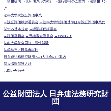
→情報提供
→JLF NEWSの発行
→発行書籍のご案内
→法情報リン
ク
法科大学院認証評価事業
→認証評価検討委員会
→法科大学院評価基準ほか認証評価事業に
関する基本規定
→認証評価評議会
→評価委員会
→異議審査委員会
→お知らせ
法科大学院全国統一適性試験
法学検定／既修者試験
日弁連法務研究財団への入退会のご案内
個人情報保護方針
お問い合わせ
公益財団法人 日弁連法務研究財
団