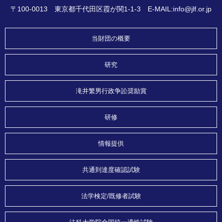
〒100-0013 東京都千代田区霞が関1-1-3 E-MAIL:info@jlf.or.jp
当財団の概要
研究
滝井繁男行政争訟奨励賞
研修
情報提供
共通到達度確認試験
法学検定/既修者試験