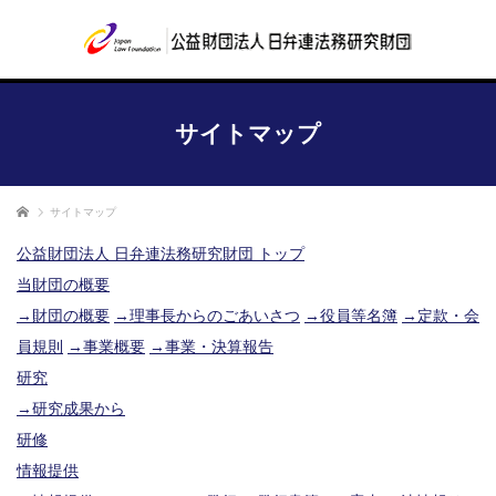
サイトマップ
ホーム
サイトマップ
公益財団法人 日弁連法務研究財団 トップ
当財団の概要
→財団の概要
→理事長からのごあいさつ
→役員等名簿
→定款・会
員規則
→事業概要
→事業・決算報告
研究
→研究成果から
研修
情報提供