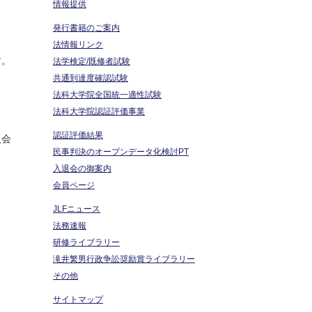
情報提供
発行書籍のご案内
法情報リンク
す。
法学検定/既修者試験
共通到達度確認試験
法科大学院全国統一適性試験
法科大学院認証評価事業
認証評価結果
入会
民事判決のオープンデータ化検討PT
入退会の御案内
会員ページ
JLFニュース
法務速報
研修ライブラリー
滝井繁男行政争訟奨励賞ライブラリー
その他
サイトマップ