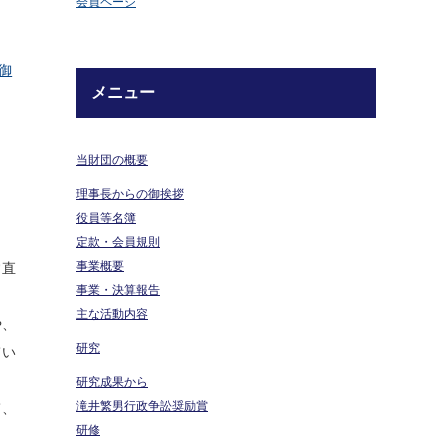
会員ページ
御
メニュー
当財団の概要
理事長からの御挨拶
役員等名簿
定款・会員規則
事業概要
常直
事業・決算報告
主な活動内容
や、
研究
てい
研究成果から
滝井繁男行政争訟奨励賞
て、
研修