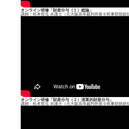
オンライン研修「財産分与（１）総論」
講師：松本哲泓 弁護士（元大阪高等裁判所第９民事部部総
オンライン研修「財産分与（２）清算的財産分与」
講師：松本哲泓 弁護士（元大阪高等裁判所第９民事部部総