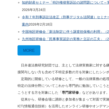
知的財産セミナー「特許権侵害訴訟の諸問題について～実
2026年3月24日
令和７年刑事訴訟法改正（刑事デジタル法関連）セミナー
案内
2026年2月18日
中国地区研修会「新法制定に伴う譲渡担保権の利用」（20
九州地区研修会「民事事実認定の実務と立証の工夫」（20
MORE
日弁連法務研究財団では、主として法律実務家に対する継
接関与しない方も含めて不特定多数の方を対象にしたシン
定期的に開催している研修として、一般の法律業務の処理
特定の法律分野についてこれから専門的に勉強していこう
こうとする方を対象にした「
専門家研修
」などがあります
従来から、研修会場に講師と参加者が集まって対面で実施
ICT(情報通信技術）を活用したオンライン研修やオンデ