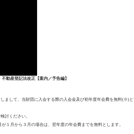
法・不動産登記法改正【案内／予告編】
しまして、当財団に入会する際の入会金及び初年度年会費を無料(※)と
検討ください。
月が１月から３月の場合は、翌年度の年会費までを無料とします。