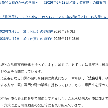
務的な視点からの考察～」（2026年6月19日／於：名古屋）の御案内
「刑事手続デジタル化のこれから」（2026年5月8日／於：名古屋）の
26年3月3日 於：岡山）の御案内
2026年2月3日
26年1月9日 於：佐賀）の御案内
2025年11月28日
続的な法律実務研修を行っています。加えて、必ずしも法律実務に日
ポジウム等も開催しています。
に必要となる知識の習得を目的に実践的なテーマを扱う「
法務研修
」
とする方や、既に専門分野の業務に携わっており、さらに専門性を深め
。
する研修会を全国各地で開催してきました。これら従来の研修に加え
マンド方式による研修動画の配信等にも取り組んでいます。