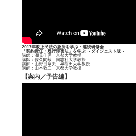
2017年改正民法の急所を学ぶ・連続研修会
「契約責任・履行障害法」を学ぶ ～ダイジェスト版～
講師：潮見佳男 京都大学教授
講師：佐久間毅 同志社大学教授
講師：山野目章夫 早稲田大学教授
講師：山本敬三 京都大学教授
【案内／予告編】