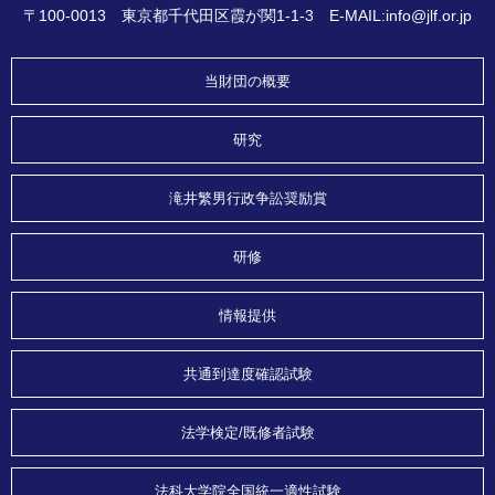
〒100-0013 東京都千代田区霞が関1-1-3 E-MAIL:info@jlf.or.jp
当財団の概要
研究
滝井繁男行政争訟奨励賞
研修
情報提供
共通到達度確認試験
法学検定/既修者試験
法科大学院全国統一適性試験