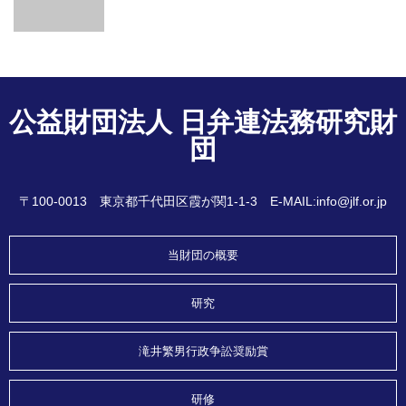
公益財団法人 日弁連法務研究財
団
〒100-0013 東京都千代田区霞が関1-1-3 E-MAIL:info@jlf.or.jp
当財団の概要
研究
滝井繁男行政争訟奨励賞
研修