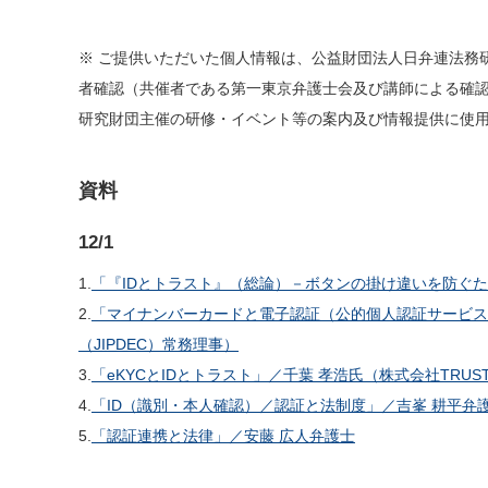
※ ご提供いただいた個人情報は、公益財団法人日弁連法務
者確認（共催者である第一東京弁護士会及び講師による確
研究財団主催の研修・イベント等の案内及び情報提供に使
資料
12/1
1.
「『IDとトラスト』（総論）－ボタンの掛け違いを防ぐた
2.
「マイナンバーカードと電子認証（公的個人認証サービス
（JIPDEC）常務理事）
3.
「eKYCとIDとトラスト」／千葉 孝浩氏（株式会社TRUS
4.
「ID（識別・本人確認）／認証と法制度」／吉峯 耕平弁
5.
「認証連携と法律」／安藤 広人弁護士