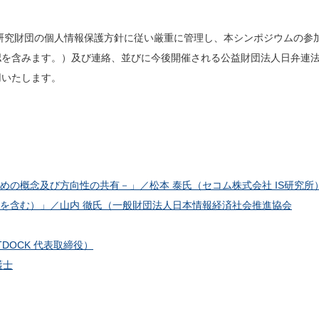
研究財団の個人情報保護方針に従い厳重に管理し、本シンポジウムの参
認を含みます。）及び連絡、並びに今後開催される公益財団法人日弁連
用いたします。
めの概念及び方向性の共有－」／松本 泰氏（セコム株式会社 IS研究所
を含む）」／山内 徹氏（一般財団法人日本情報経済社会推進協会
TDOCK 代表取締役）
護士