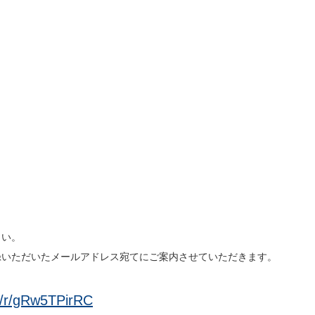
さい。
録いただいたメールアドレス宛てにご案内させていただきます。
om/r/gRw5TPirRC