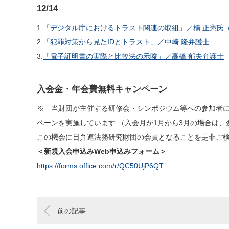
12/14
1.
「デジタル庁におけるトラスト関連の取組」／楠 正憲氏
2.
「犯罪対策から見たIDとトラスト」／中崎 隆弁護士
3.
「電子証明書の実際と比較法の示唆」／高橋 郁夫弁護士
入会金・年会費無料キャンペーン
※ 当財団が主催する研修会・シンポジウム等への参加者
ペーンを実施しています （入会月が1月から3月の場合は
この機会に日弁連法務研究財団の会員となることを是非ご
＜新規入会申込みWeb申込みフォーム＞
https://forms.office.com/r/QC50UjP6QT
前の記事