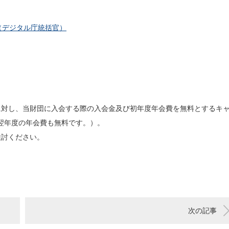
（デジタル庁統括官）
に対し、当財団に入会する際の入会金及び初年度年会費を無料とするキ
、翌年度の年会費も無料です。）。
検討ください。
次の記事