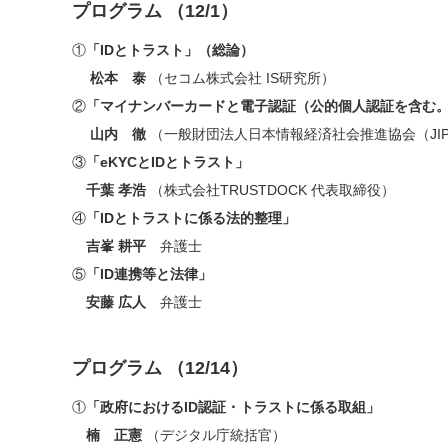
プログラム （12/1）
①
「IDとトラスト」（総論）
松本 泰
（セコム株式会社 IS研究所）
②
「マイナンバーカードと電子認証（公的個人認証を含む
山内 徹
（一般財団法人日本情報経済社会推進協会（JIP
③
「eKYCとIDとトラスト」
千葉 孝浩
（株式会社TRUSTDOCK 代表取締役）
④
「IDとトラストに係る法的整理」
吉峯 耕平
弁護士
⑤
「ID連携等と法律」
安藤 広人
弁護士
プログラム （12/14）
①
「政府におけるID認証・トラストに係る取組」
楠 正憲
（デジタル庁統括官）