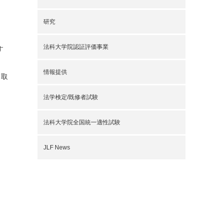
研究
法科大学院認証評価事業
す
情報提供
て取
法学検定/既修者試験
法科大学院全国統一適性試験
JLF News