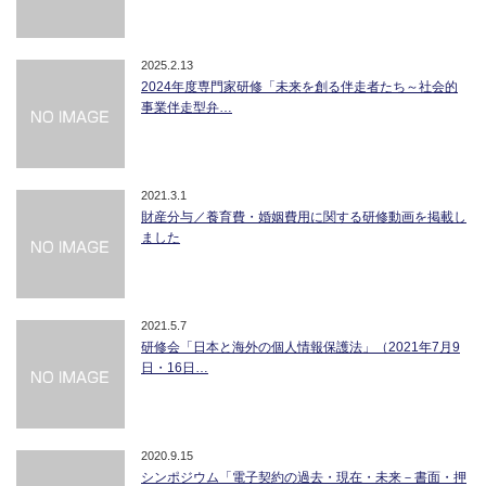
2025.2.13
2024年度専門家研修「未来を創る伴走者たち～社会的
事業伴走型弁…
2021.3.1
財産分与／養育費・婚姻費用に関する研修動画を掲載し
ました
2021.5.7
研修会「日本と海外の個人情報保護法」（2021年7月9
日・16日…
2020.9.15
シンポジウム「電子契約の過去・現在・未来－書面・押