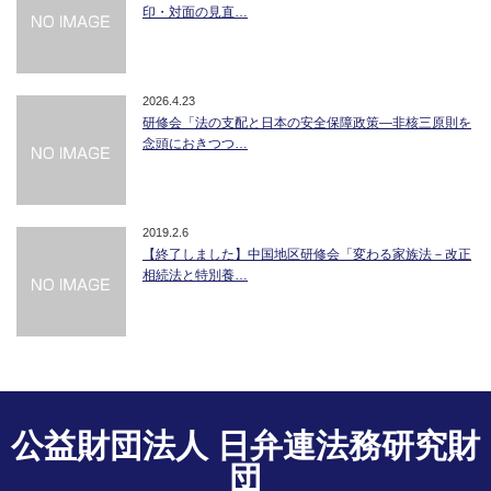
印・対面の見直…
2026.4.23
研修会「法の支配と日本の安全保障政策―非核三原則を
念頭におきつつ…
2019.2.6
【終了しました】中国地区研修会「変わる家族法－改正
相続法と特別養…
公益財団法人 日弁連法務研究財
団