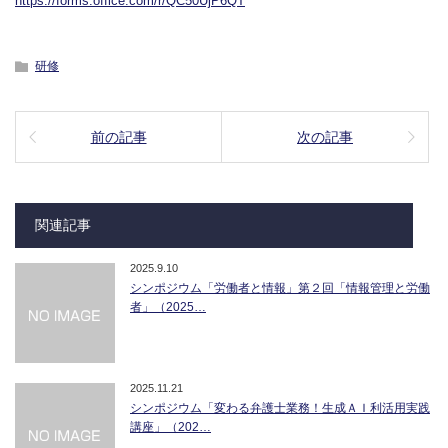
https://forms.office.com/r/QC50UjP6QT
研修
前の記事
次の記事
関連記事
2025.9.10
シンポジウム「労働者と情報」第２回「情報管理と労働
者」（2025…
2025.11.21
シンポジウム「変わる弁護士業務！生成ＡＩ利活用実践
講座」（202…