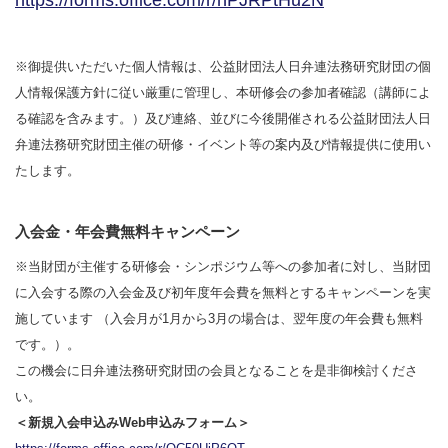
https://fo
rms.office.com/r/hPJRPtHu2N
※御提供いただいた個人情報は、公益財団法人日弁連法務研究財団の個
人情報保護方針に従い厳重に管理し、本研修会の参加者確認（講師によ
る確認を含みます。）及び連絡、並びに今後開催される公益財団法人日
弁連法務研究財団主催の研修・イベント等の案内及び情報提供に使用い
たします。
入会金・年会費無料キャンペーン
※当財団が主催する研修会・シンポジウム等への参加者に対し、当財団
に入会する際の入会金及び初年度年会費を無料とするキャンペーンを実
施しています （入会月が1月から3月の場合は、翌年度の年会費も無料
です。）。
この機会に日弁連法務研究財団の会員となることを是非御検討くださ
い。
＜新規入会申込みWeb申込みフォーム＞