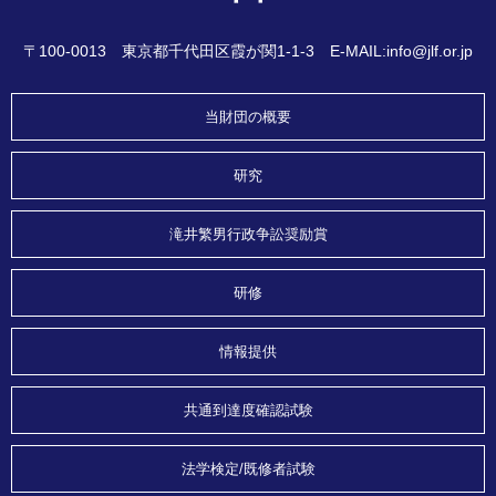
〒100-0013 東京都千代田区霞が関1-1-3 E-MAIL:info@jlf.or.jp
当財団の概要
研究
滝井繁男行政争訟奨励賞
研修
情報提供
共通到達度確認試験
法学検定/既修者試験