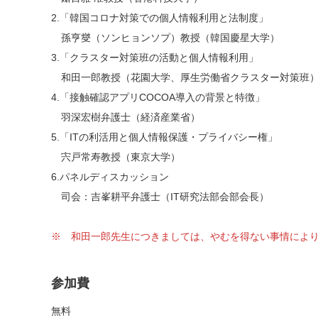
2.「韓国コロナ対策での個人情報利用と法制度」
孫亨燮（ソンヒョンソプ）教授（韓国慶星大学）
3.「クラスター対策班の活動と個人情報利用」
和田一郎教授（花園大学、厚生労働省クラスター対策班
4.「接触確認アプリCOCOA導入の背景と特徴」
羽深宏樹弁護士（経済産業省）
5.「ITの利活用と個人情報保護・プライバシー権」
宍戸常寿教授（東京大学）
6.パネルディスカッション
司会：吉峯耕平弁護士（IT研究法部会部会長）
※ 和田一郎先生につきましては、やむを得ない事情により
参加費
無料