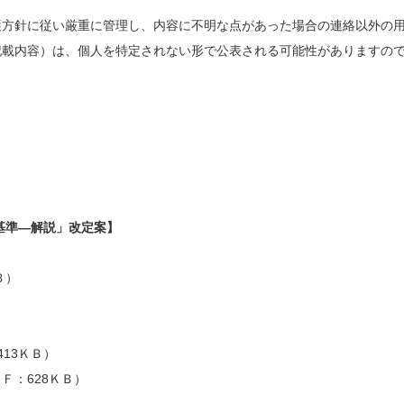
護方針に従い厳重に管理し、内容に不明な点があった場合の連絡以外の
記載内容）は、個人を特定されない形で公表される可能性がありますの
基準―解説」改定案】
Ｂ）
413ＫＢ）
Ｆ：628ＫＢ）