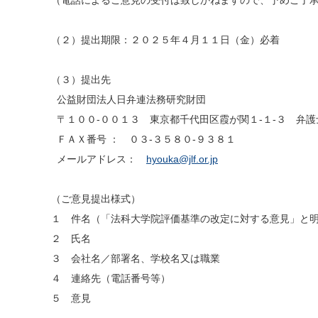
（電話によるご意見の受付は致しかねますので、予めご了
（２）提出期限：２０２５年４月１１日（金）必着
（３）提出先
公益財団法人日弁連法務研究財団
〒１００-００１３ 東京都千代田区霞が関１-１-３ 弁護
ＦＡＸ番号 ： ０３-３５８０-９３８１
メールアドレス：
hyouka@jlf.or.jp
（ご意見提出様式）
１ 件名（「法科大学院評価基準の改定に対する意見」と
２ 氏名
３ 会社名／部署名、学校名又は職業
４ 連絡先（電話番号等）
５ 意見