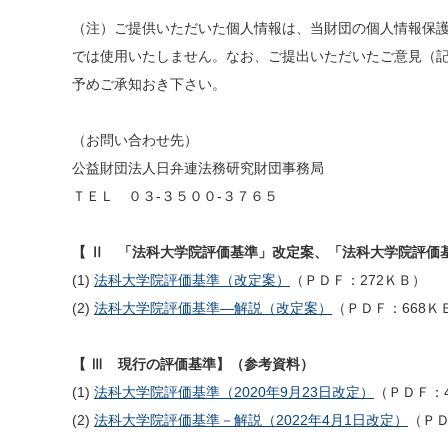
（注）ご提供いただいた個人情報は、当財団の個人情報保
では使用いたしません。なお、ご提出いただいたご意見（
予めご承知おき下さい。
（お問い合わせ先）
公益財団法人日弁連法務研究財団事務局
ＴＥＬ ０３-３５００-３７６５
【 Ⅱ 「法科大学院評価基準」改定案、「法科大学院評価
(1)
法科大学院評価基準（改定案）
（ＰＤＦ：272ＫＢ）
(2)
法科大学院評価基準―解説（改定案）
（ＰＤＦ：668Ｋ
【 Ⅲ 現行の評価基準】（参考資料）
(1)
法科大学院評価基準（2020年9月23日改定）
（ＰＤＦ：
(2)
法科大学院評価基準－解説（2022年4月1日改定）
（ＰＤ