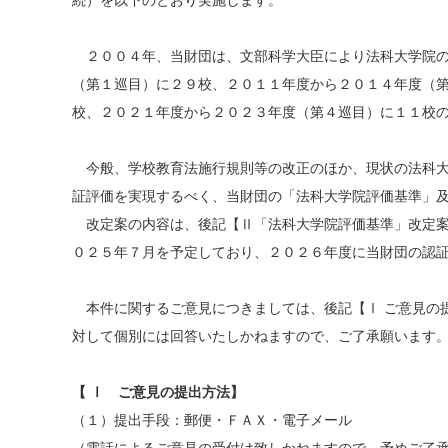
続）を以下のとおり実施します。
２００４年、当財団は、文部科学大臣により法科大学院の
（第１巡目）に２９校、２０１１年度から２０１４年度（
校、２０２１年度から２０２３年度（第４巡目）に１１校
今般、学校教育法施行規則等の改正のほか、現状の法科大
証評価を実現するべく、当財団の「法科大学院評価基準」
改定案の内容は、後記【Ⅱ「法科大学院評価基準」改定案
０２５年７月を予定しており、２０２６年度に当財団の認
本件に関するご意見につきましては、後記【Ⅰ ご意見の
対して個別には回答いたしかねますので、ご了承願います
【 Ⅰ ご意見の提出方法】
（１）提出手段：郵便・ＦＡＸ・電子メール